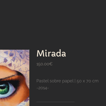
Mirada
150,00
€
Pastel sobre papel | 50 x 70 cm
-2014-
Mirada