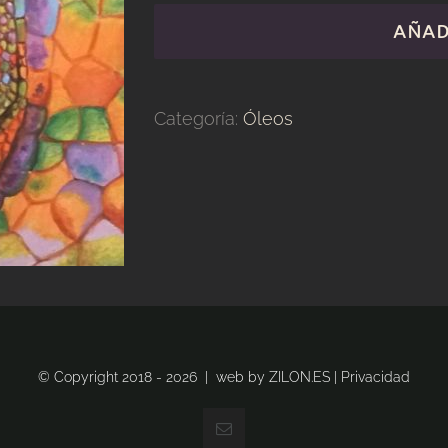
veo
AÑAD
III
cantidad
Categoría:
Óleos
© Copyright 2018 -
2026 | web by
ZILON.ES
|
Privacidad
Correo