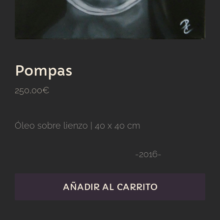
Pompas
250,00
€
Óleo sobre lienzo | 40 x 40 cm
-2016-
AÑADIR AL CARRITO