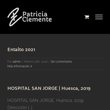
Saltar
al
contenido
Entalto 2021
Por
admin
|
febrero 12th, 2020
|
Sin comentarios
Más información
HOSPITAL SAN JORGE | Huesca, 2019
HOSPITAL SAN JORGE, Huesca, 2019
Dirección [...]