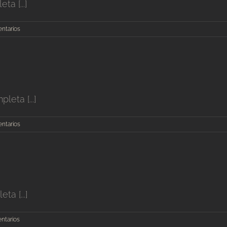
a [...]
ntarios
eta [...]
ntarios
a [...]
ntarios