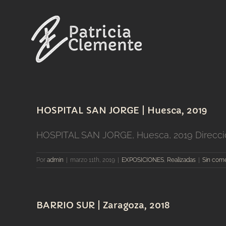
Saltar
al
contenido
HOSPITAL SAN JORGE | Huesca, 2019
HOSPITAL SAN JORGE, Huesca, 2019 Dirección 
Por
admin
|
marzo 11th, 2019
|
EXPOSICIONES
,
Realizadas
|
Sin come
BARRIO SUR | Zaragoza, 2018